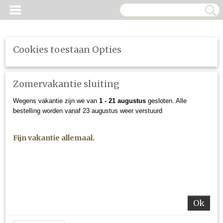
Cookies toestaan Opties
Zomervakantie sluiting
Wegens vakantie zijn we van
1 - 21 augustus
gesloten. Alle
bestelling worden vanaf 23 augustus weer verstuurd
Fijn vakantie allemaal.
Inloggen
Registreren
UW WINKELWAGEN
Geen producten
(0)
Ok
Home
>
Herroeping