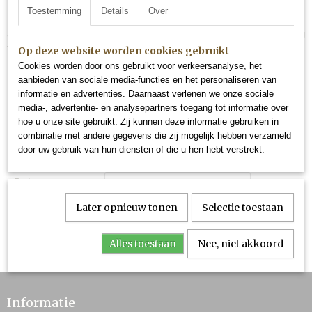
Toestemming
Details
Over
Door dit formulier te verzenden, bevestigt u dat u uw bestelling wilt
annuleren. Wij nemen zo snel mogelijk contact met u op om de annulering
te bevestigen en eventuele verdere instructies te geven.
Op deze website worden cookies gebruikt
Cookies worden door ons gebruikt voor verkeersanalyse, het
Naam
aanbieden van sociale media-functies en het personaliseren van
informatie en advertenties. Daarnaast verlenen we onze sociale
E-mail
media-, advertentie- en analysepartners toegang tot informatie over
hoe u onze site gebruikt. Zij kunnen deze informatie gebruiken in
Telefoon
combinatie met andere gegevens die zij mogelijk hebben verzameld
door uw gebruik van hun diensten of die u hen hebt verstrekt.
Bestelnummer
Reden van
herroeping
Later opnieuw tonen
Selectie toestaan
Verstuur »
Alles toestaan
Nee, niet akkoord
Informatie