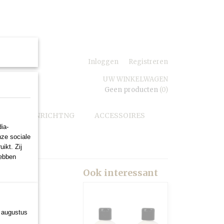
e vragen
Inloggen
Registreren
UW WINKELWAGEN
Geen producten
(0)
SALON INRICHTNG
ACCESSOIRES
ia-
nze sociale
ikt. Zij
hebben
Ook interessant
3 augustus