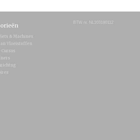
BTW nr. NL103180112
orieën
 Sets & Machines
an Vloeistoffen
) Cursus
iners
nrichtng
ires