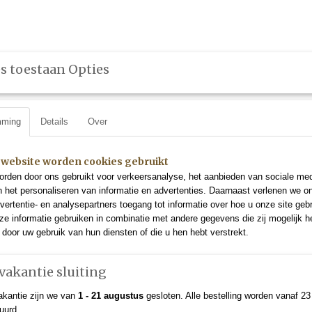
s toestaan Opties
Leveringvoorwaarden
Ervaringen
Disclaimer
Veelgesteld
mming
Details
Over
VLOEISTOFFEN
(ONLINE) CURSUS
ZELFBRUINERS
 website worden cookies gebruikt
rden door ons gebruikt voor verkeersanalyse, het aanbieden van sociale med
n het personaliseren van informatie en advertenties. Daarnaast verlenen we o
vertentie- en analysepartners toegang tot informatie over hoe u onze site gebru
1 liter)
e informatie gebruiken in combinatie met andere gegevens die zij mogelijk 
door uw gebruik van hun diensten of die u hen hebt verstrekt.
Natural Tan 14% (1 liter)
akantie sluiting
€ 75,50
kantie zijn we van
1 - 21 augustus
gesloten. Alle bestelling worden vanaf 2
✓
Op voorraad
uurd