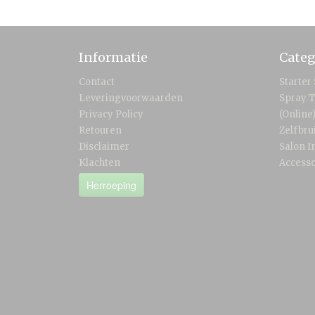
Informatie
Categ
Contact
Starter
Leveringvoorwaarden
Spray T
Privacy Policy
(Online
Retouren
Zelfbru
Disclaimer
Salon I
Klachten
Accesso
Herroeping