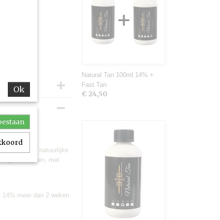
Natural Tan 100ml 14% +
Fast Tan
Ok
€ 24,50
toestaan
akkoord
otion die een natuurlijke
chtige resultaten, met
 - 14% meer dan 2 weken