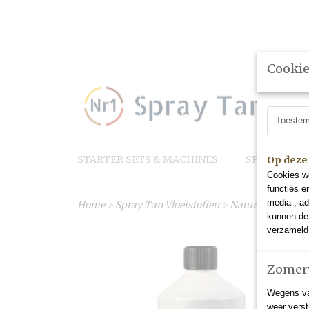
Cookie
Contact
Toeste
STARTER SETS & MACHINES
SPRAY TAN 
Op deze
Cookies wo
functies e
media-, ad
Home
>
Spray Tan Vloeistoffen
>
Natural Tan 14% (
kunnen dez
verzameld 
Zomerv
Wegens va
weer verst