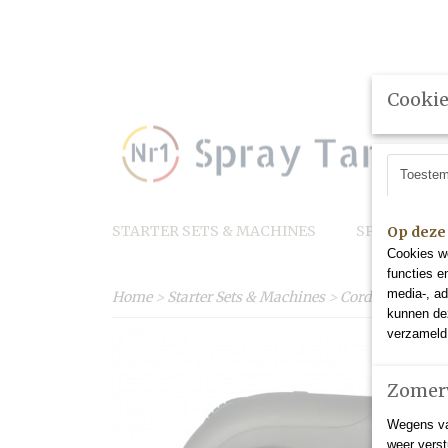
Cookie
Contact
Toeste
STARTER SETS & MACHINES
SPRAY TAN 
Op deze
Cookies wo
functies e
media-, ad
Home
>
Starter Sets & Machines
>
Cordless Tan H
kunnen dez
verzameld 
Zomerv
Wegens va
weer verst