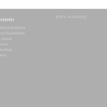
BTW nr. NL103180112
orieën
 Sets & Machines
an Vloeistoffen
) Cursus
iners
nrichtng
ires