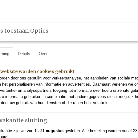
s toestaan Opties
Leveringvoorwaarden
Ervaringen
Disclaimer
Veelgesteld
mming
Details
Over
VLOEISTOFFEN
(ONLINE) CURSUS
ZELFBRUINERS
 website worden cookies gebruikt
rden door ons gebruikt voor verkeersanalyse, het aanbieden van sociale med
n het personaliseren van informatie en advertenties. Daarnaast verlenen we o
vertentie- en analysepartners toegang tot informatie over hoe u onze site gebru
andy Zwart
e informatie gebruiken in combinatie met andere gegevens die zij mogelijk 
door uw gebruik van hun diensten of die u hen hebt verstrekt.
Cordless Tan Handy Zwa
akantie sluiting
€ 134,95
kantie zijn we van
1 - 21 augustus
gesloten. Alle bestelling worden vanaf 2
✓
Op voorraad
uurd