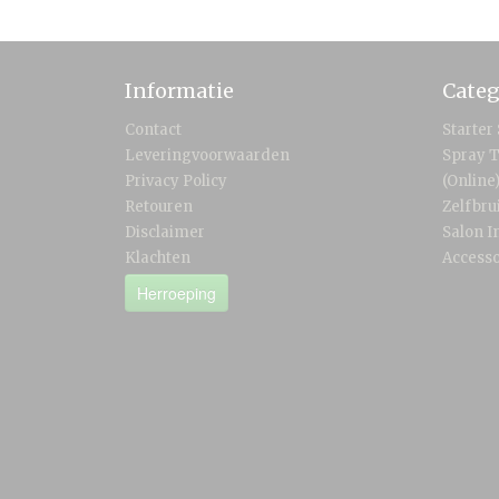
Informatie
Categ
Contact
Starter
Leveringvoorwaarden
Spray T
Privacy Policy
(Online
Retouren
Zelfbru
Disclaimer
Salon I
Klachten
Accesso
Herroeping