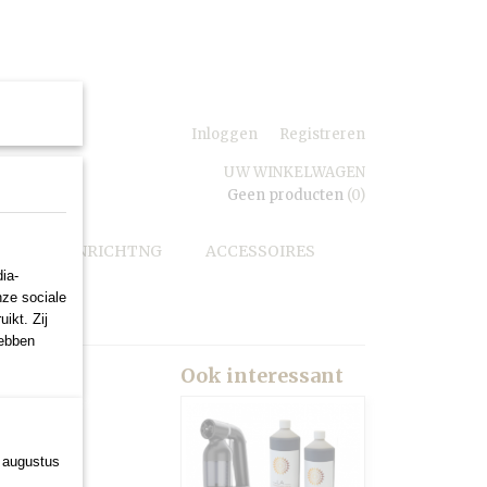
e vragen
Inloggen
Registreren
UW WINKELWAGEN
Geen producten
(0)
SALON INRICHTNG
ACCESSOIRES
ia-
nze sociale
ikt. Zij
hebben
rt
Ook interessant
3 augustus