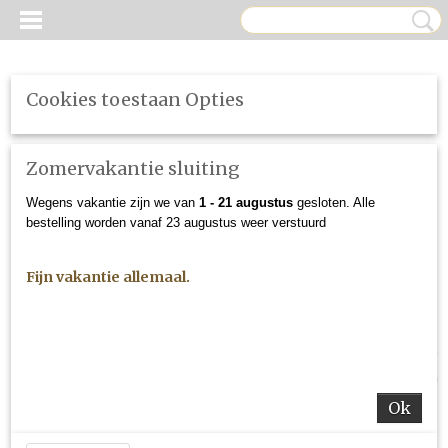
Cookies toestaan Opties
Zomervakantie sluiting
Wegens vakantie zijn we van
1 - 21 augustus
gesloten. Alle
bestelling worden vanaf 23 augustus weer verstuurd
Fijn vakantie allemaal.
Inloggen
Registreren
UW WINKELWAGEN
Geen producten
(0)
Ok
Home
>
Starter Sets & Machines
>
Cordless Natural Tan Brons