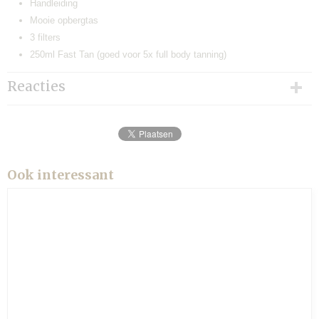
Handleiding
Mooie opbergtas
3 filters
250ml Fast Tan (goed voor 5x full body tanning)
Reacties
Ook interessant