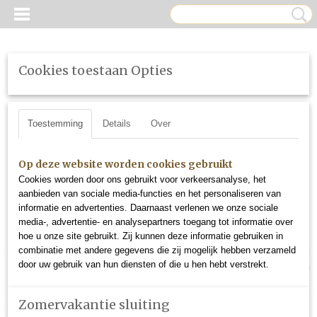
Cookies toestaan Opties
Toestemming
Details
Over
Op deze website worden cookies gebruikt
Cookies worden door ons gebruikt voor verkeersanalyse, het
aanbieden van sociale media-functies en het personaliseren van
informatie en advertenties. Daarnaast verlenen we onze sociale
media-, advertentie- en analysepartners toegang tot informatie over
hoe u onze site gebruikt. Zij kunnen deze informatie gebruiken in
combinatie met andere gegevens die zij mogelijk hebben verzameld
Inloggen
Registreren
UW WINKELWAGEN
door uw gebruik van hun diensten of die u hen hebt verstrekt.
Geen producten
(0)
Zomervakantie sluiting
Home
>
Starter Sets & Machines
>
Starterspakket Cordless