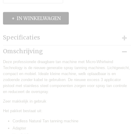
IN WINKELWAGEN
Specificaties
EAN code
Omschrijving
7421128418028
Deze professionele draagbare tan machine met Micro-Whirlwind
Technology is de nieuwe generatie spray tanning machines. Lichtgewicht,
compact en mobiel. Ideale kleine machine, welk oplaadbaar is en
zodoende zonder kabel te gebruiken. De nieuwe excess 3 applicator
pistool met stainless steel componenten zorgen voor spray tan controle
en reduceert de overspray.
Zeer makkelijk in gebruik
Het pakket bestaat uit:
Cordless Natural Tan tanning machine
Adapter