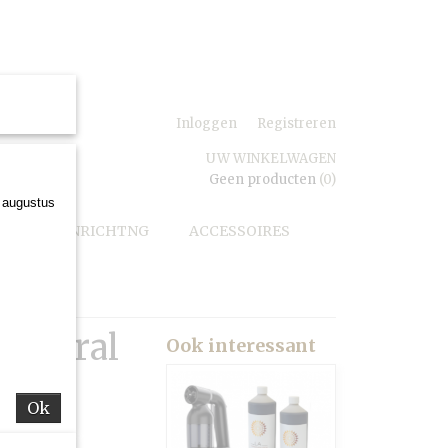
e vragen
Inloggen
Registreren
UW WINKELWAGEN
Geen producten
(0)
3 augustus
SALON INRICHTNG
ACCESSOIRES
 Natural
Ook interessant
Ok