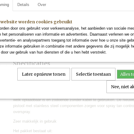
mming
Details
Over
✓
Op voorraad
Aantal
 website worden cookies gebruikt
rden door ons gebruikt voor verkeersanalyse, het aanbieden van sociale med
n het personaliseren van informatie en advertenties. Daarnaast verlenen we o
vertentie- en analysepartners toegang tot informatie over hoe u onze site gebru
IN WINKELWAGEN
e informatie gebruiken in combinatie met andere gegevens die zij mogelijk 
door uw gebruik van hun diensten of die u hen hebt verstrekt.
Specificaties
Later opnieuw tonen
Selectie toestaan
Alles 
EAN code
7421128417885
Omschrijving
Nee, niet 
Deze professionele draagbare tan machine met Micro-Whirlwind Techn
generatie spray tanning machines. Lichtgewicht, compact en mobiel. 
welk oplaadbaar is en zodoende zonder kabel te gebruiken. De nieuwe
pistool met stainless steel componenten zorgen voor spray tan contro
overspray.
Zeer makkelijk in gebruik
Het pakket bestaat uit: