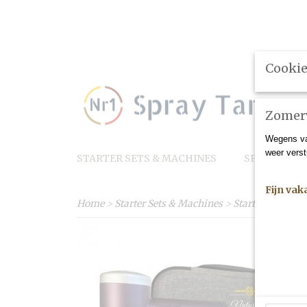
Cookie
Contact
Zomerv
Wegens va
weer verst
STARTER SETS & MACHINES
SPRAY TAN 
Fijn vak
Home
>
Starter Sets & Machines
>
Starterspakket 