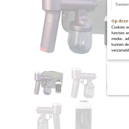
Toeste
Op deze
Cookies wo
functies e
media-, ad
kunnen dez
verzameld 