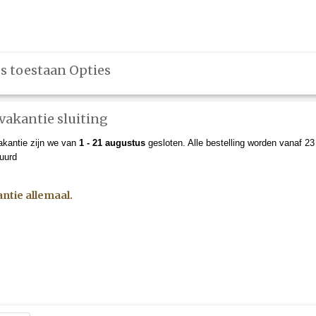
s toestaan Opties
Leveringvoorwaarden
Ervaringen
Disclaimer
Veelgesteld
akantie sluiting
kantie zijn we van
1 - 21 augustus
gesloten. Alle bestelling worden vanaf 2
uurd
VLOEISTOFFEN
(ONLINE) CURSUS
ZELFBRUINERS
antie allemaal.
Cordless Natural Tan Brons Fast Tan
Starterspakket Cordless
Tan Brons Fast Tan
€ 184,95