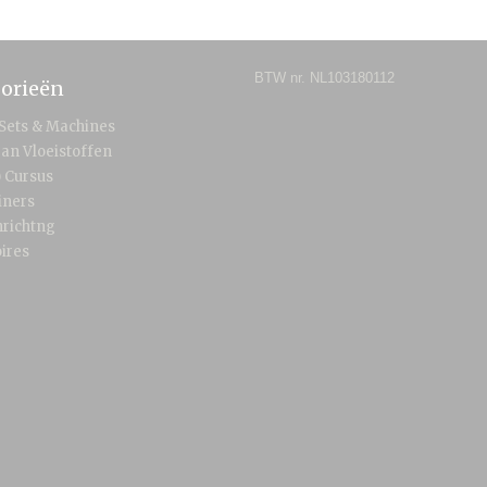
BTW nr. NL103180112
orieën
 Sets & Machines
an Vloeistoffen
) Cursus
iners
nrichtng
ires