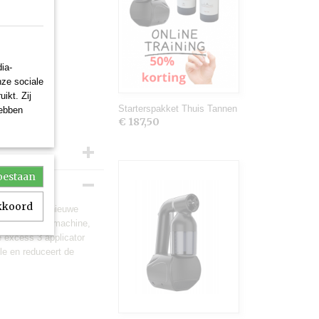
ia-
nze sociale
ikt. Zij
Starterspakket Thuis Tannen
hebben
€ 187,50
toestaan
akkoord
ology is de nieuwe
Ideale kleine machine,
 excess 3 applicator
le en reduceert de