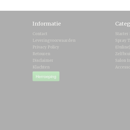
Informatie
Categ
Contact
Starter
Leveringvoorwaarden
Spray T
Privacy Policy
(Online
Retouren
Zelfbru
Disclaimer
Salon I
Klachten
Accesso
Herroeping